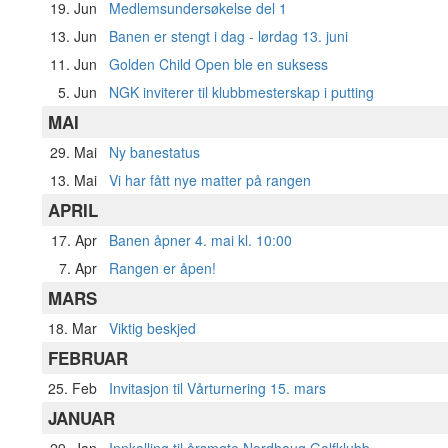
19. Jun
Medlemsundersøkelse del 1
13. Jun
Banen er stengt i dag - lørdag 13. juni
11. Jun
Golden Child Open ble en suksess
5. Jun
NGK inviterer til klubbmesterskap i putting
MAI
29. Mai
Ny banestatus
13. Mai
Vi har fått nye matter på rangen
APRIL
17. Apr
Banen åpner 4. mai kl. 10:00
7. Apr
Rangen er åpen!
MARS
18. Mar
Viktig beskjed
FEBRUAR
25. Feb
Invitasjon til Vårturnering 15. mars
JANUAR