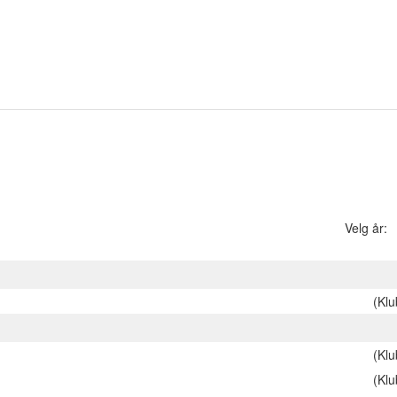
Velg år:
(Kl
(Kl
(Kl