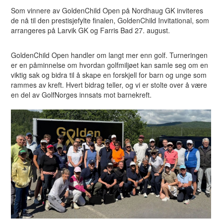
Som vinnere av GoldenChild Open på Nordhaug GK inviteres
de nå til den prestisjefylte finalen, GoldenChild Invitational, som
arrangeres på Larvik GK og Farris Bad 27. august.
GoldenChild Open handler om langt mer enn golf. Turneringen
er en påminnelse om hvordan golfmiljøet kan samle seg om en
viktig sak og bidra til å skape en forskjell for barn og unge som
rammes av kreft. Hvert bidrag teller, og vi er stolte over å være
en del av GolfNorges innsats mot barnekreft.