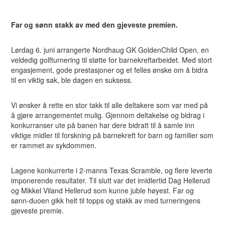
Far og sønn stakk av med den gjeveste premien.
Lørdag 6. juni arrangerte Nordhaug GK GoldenChild Open, en
veldedig golfturnering til støtte for barnekreftarbeidet. Med stort
engasjement, gode prestasjoner og et felles ønske om å bidra
til en viktig sak, ble dagen en suksess.
Vi ønsker å rette en stor takk til alle deltakere som var med på
å gjøre arrangementet mulig. Gjennom deltakelse og bidrag i
konkurranser ute på banen har dere bidratt til å samle inn
viktige midler til forskning på barnekreft for barn og familier som
er rammet av sykdommen.
Lagene konkurrerte i 2-manns Texas Scramble, og flere leverte
imponerende resultater. Til slutt var det imidlertid Dag Hellerud
og Mikkel Viland Hellerud som kunne juble høyest. Far og
sønn-duoen gikk helt til topps og stakk av med turneringens
gjeveste premie.