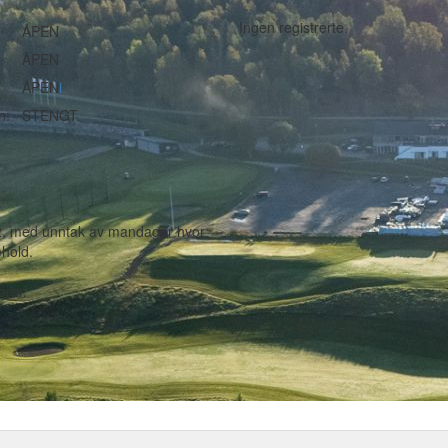
Ingen registrerte.
ÅPEN
ÅPEN
ÅPEN
i
n:
STENGT
22, med unntak av mandager hvor
ehold.
orer.