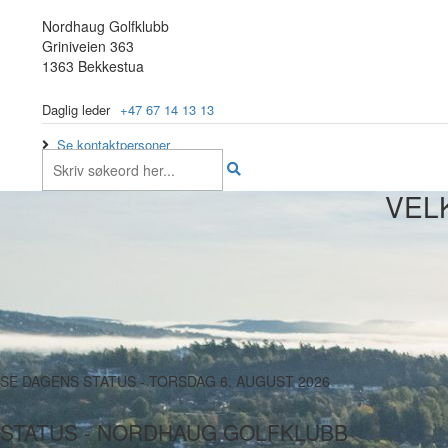
Nordhaug Golfklubb
Griniveien 363
1363 Bekkestua
Daglig leder
+47 67 14 13 13
Se kontaktpersoner
VEL
SE
DAGENS STATUS
- TORSDAG 6. AUGUST 2026
STATUS - NORDHAUG GOLFKLUBB