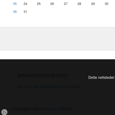
35
24
25
26
27
28
29
30
36
31
ÅPNINGSTIDER SENTER
Dette nettstedet
Her finner du åpningstidene til senteret.
© Copyright 2026
Nordhaug Golfklubb