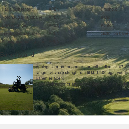
Haga Golfsenter:
ÅPEN
Proshop:
Nordhaug 9-hullsbane:
ÅPEN
Kafé:
Driving range:
ÅPEN
i
Kontor:
Treningområde, ute:
ÅPEN
Golfbil på bane
Kunstgress-putting, ute:
ÅPEN
Banetilstand
Åpningstider på rangen er normalt mellom kl. 07-
rangen vil være stengt frem til kl. 12:00 pga. vedlik
Banen er åpen.
Haga Golfsenter er åpent hver dag med 17 simulat