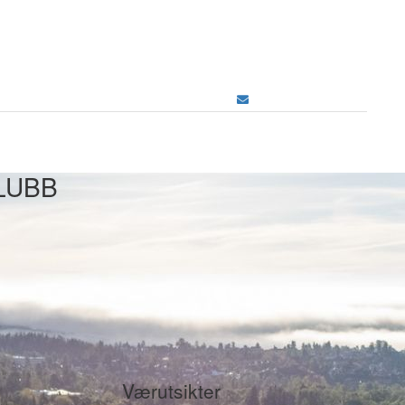
LUBB
Værutsikter