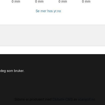
0 mm
0 mm
0 mm
0 mm
Se mer hos yr.no
l deg som bruker.
Sidene er produsert med
Clubsite CMS
av
scangolf.no