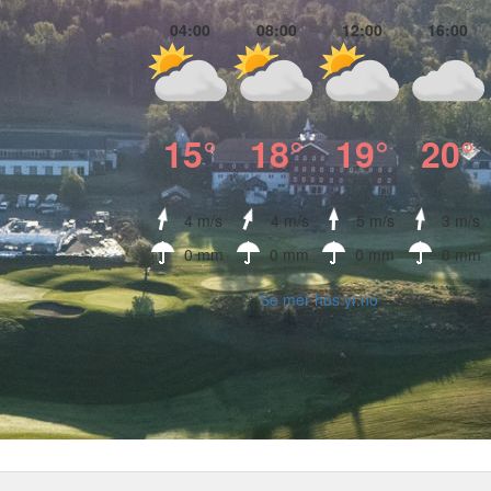
04:00
08:00
12:00
16:00
15°
18°
19°
20°
4 m/s
4 m/s
5 m/s
3 m/s
0 mm
0 mm
0 mm
0 mm
Se mer hos yr.no