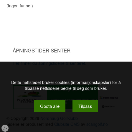
(Ingen funnet)
ÅPNINGSTIDER SENTER
Her finner du åpningstidene til senteret.
Dette nettstedet bruker cookies (informasjonskapsler) for å
tilpasse nettsidene bedre til deg som bruker.
Godta alle
Tilpass
© Copyright 2026
Nordhaug Golfklubb
Sidene er produsert med
Clubsite CMS
av
scangolf.no