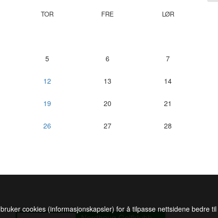
TOR
FRE
LØR
5
6
7
12
13
14
19
20
21
26
27
28
 bruker cookies (informasjonskapsler) for å tilpasse nettsidene bedre ti