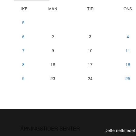
UKE
MAN
TIR
ONS
5
6
2
3
4
7
9
10
11
8
16
17
18
9
23
24
25
ÅPNINGSTIDER SENTER
Dette nettstedet