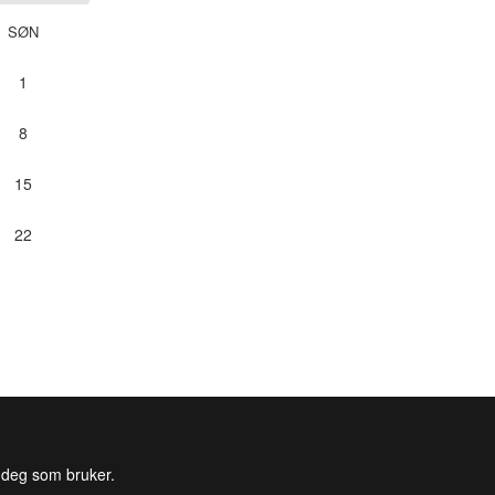
SØN
1
8
15
22
l deg som bruker.