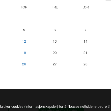
TOR
FRE
LØR
5
6
7
12
13
14
19
20
21
26
27
28
 bruker cookies (informasjonskapsler) for å tilpasse nettsidene bedre ti