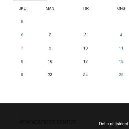
UKE
MAN
TIR
ONS
5
6
2
3
4
7
9
10
11
8
16
17
18
9
23
24
25
ÅPNINGSTIDER SENTER
Dette nettstedet