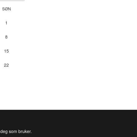
SØN
1
8
15
22
l deg som bruker.