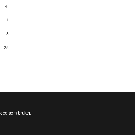
4
11
18
25
l deg som bruker.