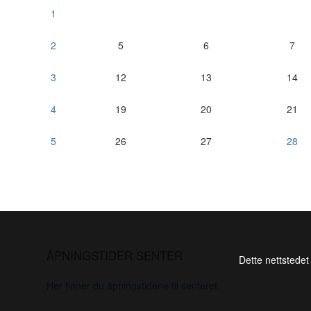
1
2
5
6
7
3
12
13
14
4
19
20
21
5
26
27
28
ÅPNINGSTIDER SENTER
Dette nettstedet
Her finner du åpningstidene til senteret.