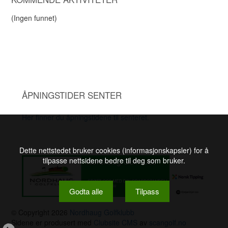
(Ingen funnet)
ÅPNINGSTIDER SENTER
Her finner du åpningstidene til senteret.
Dette nettstedet bruker cookies (informasjonskapsler) for å
tilpasse nettsidene bedre til deg som bruker.
Godta alle
Tilpass
© Copyright 2026
Nordhaug Golfklubb
Sidene er produsert med
Clubsite CMS
av
scangolf.no