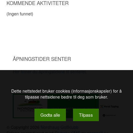
KOMMENDE AKTIVITETER
(Ingen funnet)
ÅPNINGSTIDER SENTER
Her finner du åpningstidene til senteret.
Dette nettstedet bruker cookies (informasjonskapsler) for å
tilpasse nettsidene bedre til deg som bruker.
Godta alle
Tilpass
© Copyright 2026
Nordhaug Golfklubb