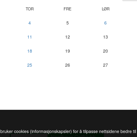
TOR
FRE
LØR
4
5
6
11
12
13
18
19
20
25
26
27
 bruker cookies (informasjonskapsler) for å tilpasse nettsidene bedre ti