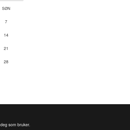
SØN
7
14
21
28
l deg som bruker.