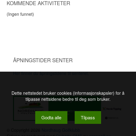
KOMMENDE AKTIVITETER
(Ingen funnet)
ÅPNINGSTIDER SENTER
Her finner du åpningstidene til senteret.
Dette nettstedet bruker cookies (informasjonskapsler) for å
tilpasse nettsidene bedre til deg som bruker.
Godta alle
Tilpass
© Copyright 2026
Nordhaug Golfklubb